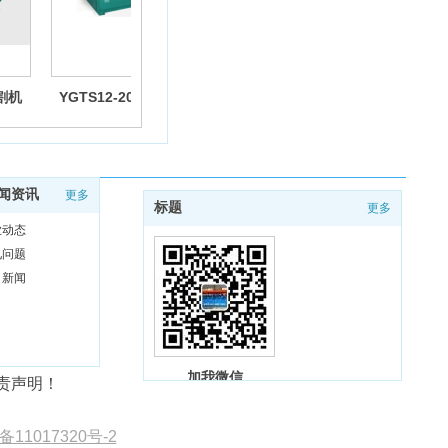
割机
YGTS12-20转毂式液压调直切
GTS18-25型转毂式调直切
频控
断机
（高精度、无划痕、双变
制）
闻资讯
更多
标题
更多
业动态
见问题
司新闻
加我微信
责声明！
备11017320号-2