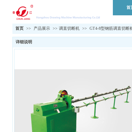
首
首页
>>
产品展示
>>
调直切断机
>>
GT4-8型钢筋调直切断
详细说明