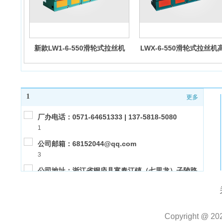
新款LW1-6-550滑轮式拉丝机
LWX-6-550滑轮式拉丝机
高速低噪音
噪音
1
更多
厂办电话：0571-64651333 | 137-5818-5080
1
公司邮箱：68152044@qq.com
3
公司地址：浙江省桐庐县富春江镇（七里龙）子陵路
2
10号
公司传真：0571-64653411
1
Copyright @ 