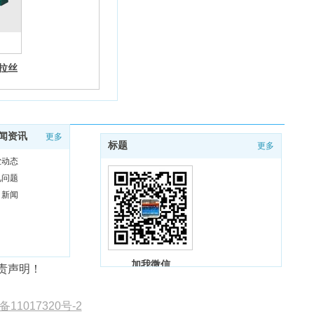
线拉丝
闻资讯
更多
标题
更多
业动态
见问题
司新闻
加我微信
责声明！
备11017320号-2