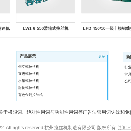
高速低
LW1-6-550滑轮式拉丝机
LFD-450/10一级十模铝
机
产品展示
更多
新
倒立式拉丝机
行
直进式拉丝机
常
水箱式拉丝机
公
滑轮式拉丝机
有色金属拉丝机
调直切断机
拉丝机辅助设备
关于极限词、绝对性用词与功能性用词等广告法禁用词失效和免
无酸洗除锈设备
2022. All rights reserved.杭州拉丝机制造有限公司 版权所有.
浙ICP