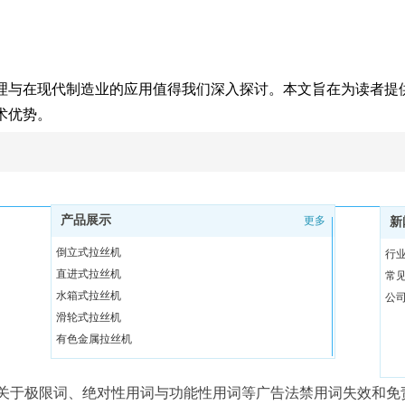
理与在现代制造业的应用值得我们深入探讨。本文旨在为读者提
术优势。
产品展示
更多
新
倒立式拉丝机
行
直进式拉丝机
常
水箱式拉丝机
公
滑轮式拉丝机
有色金属拉丝机
调直切断机
拉丝机辅助设备
关于极限词、绝对性用词与功能性用词等广告法禁用词失效和免
无酸洗除锈设备