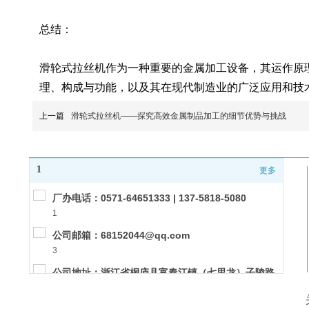
总结：
滑轮式拉丝机作为一种重要的金属加工设备，其运作原
理、构成与功能，以及其在现代制造业的广泛应用和技
上一篇
滑轮式拉丝机——探究高效金属制品加工的细节优势与挑战
1
更多
厂办电话：0571-64651333 | 137-5818-5080
1
公司邮箱：68152044@qq.com
3
公司地址：浙江省桐庐县富春江镇（七里龙）子陵路
2
10号