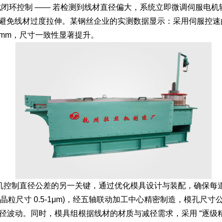
据，形成闭环控制 —— 若检测到线材直径偏大，系统立即微调伺服
避免线材过度拉伸。某钢丝企业的实测数据显示：采用伺服控速的
.008mm，尺寸一致性显著提升。
机控制直径公差的另一关键，通过优化模具设计与装配，确保每道
尺寸 0.5-1μm)，经五轴联动加工中心精密制造，模孔尺寸公差控制在 
径波动。同时，模具组根据线材的材质与减径需求，采用 “逐级精准适