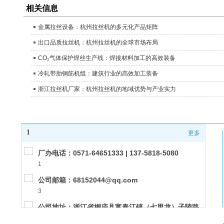
相关信息
金属拉丝设备：杭州拉丝机的多元化产品矩阵
出口品质拉丝机：杭州拉丝机的全球市场布局
CO₂气体保护焊丝生产线：焊接材料加工的高效装备
冷轧带肋钢筋机组：建筑行业的高效加工装备
浙江拉丝机厂家：杭州拉丝机的地域优势与产业实力
1
更多
厂办电话：0571-64651333 | 137-5818-5080
1
公司邮箱：68152044@qq.com
3
公司地址：浙江省桐庐县富春江镇（七里龙）子陵路
2
10号