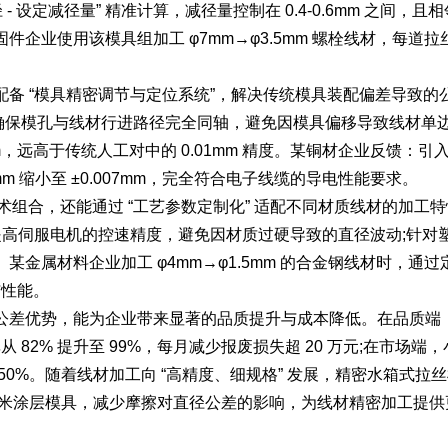
- 设定减径量” 精准计算，减径量控制在 0.4-0.6mm 之间，
业使用该模具组加工 φ7mm→φ3.5mm 螺栓线材，每道拉丝后
“模具精密调节与定位系统”，解决传统模具装配偏差导致的公
位置，确保模孔与线材行进路径完全同轴，避免因模具偏移导致线材单边
1mm，远高于传统人工对中的 0.01mm 精度。某铜材企业反馈：
015mm 缩小至 ±0.007mm，完全符合电子线缆的导电性能要求。
技术组合，还能通过 “工艺参数定制化” 适配不同材质线材的加
同时提高伺服电机的控速精度，避免因材质过硬导致的直径波动;针对塑性
属材料企业加工 φ4mm→φ1.5mm 的合金钢线材时，通过定
与性能。
优势，能为企业带来显著的品质提升与成本降低。在品质端，小
 82% 提升至 99%，每月减少报废损失超 20 万元;在市
0%。随着线材加工向 “高精度、细规格” 发展，精密水箱式拉丝
纳米涂层模具，减少摩擦对直径公差的影响，为线材精密加工提供