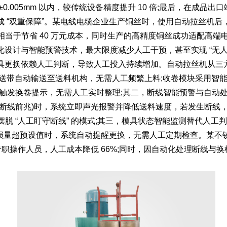
0.005mm 以内，较传统设备精度提升 10 倍;最后，在成
“双重保障”。某电线电缆企业生产铜丝时，使用自动拉丝机后，线材
浪费，相当于节省 40 万元成本，同时生产的高精度铜丝成功适配高
计与智能预警技术，最大限度减少人工干预，甚至实现 “无人值
具更换依赖人工判断，导致人工投入持续增加。自动拉丝机从三
过输送带自动输送至送料机构，无需人工频繁上料;收卷模块采用智能
自动触发换卷提示，无需人工实时整理;其二，断线智能预警与自
线前兆)时，系统立即声光报警并降低送料速度，若发生断线，0
摆脱 “人工盯守断线” 的模式;其三，模具状态智能监测替代人
磨损量超预设值时，系统自动提醒更换，无需人工定期检查。某不锈
 名专职操作人员，人工成本降低 66%;同时，因自动化处理断线与换
。