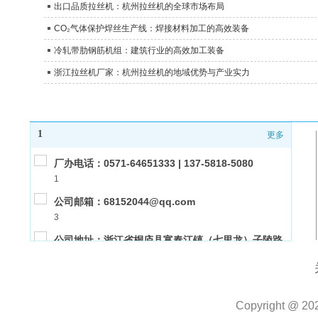
出口品质拉丝机：杭州拉丝机的全球市场布局
CO₂气体保护焊丝生产线：焊接材料加工的高效装备
冷轧带肋钢筋机组：建筑行业的高效加工装备
浙江拉丝机厂家：杭州拉丝机的地域优势与产业实力
1
更多
厂办电话：0571-64651333 | 137-5818-5080
1
公司邮箱：68152044@qq.com
3
公司地址：浙江省桐庐县富春江镇（七里龙）子陵路
2
10号
公司传真：0571-64653411
1
Copyright @ 