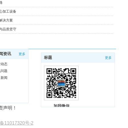
路
心加工设备
解决方案
与品质坚守
闻资讯
更多
标题
更多
业动态
见问题
司新闻
加我微信
责声明！
备11017320号-2