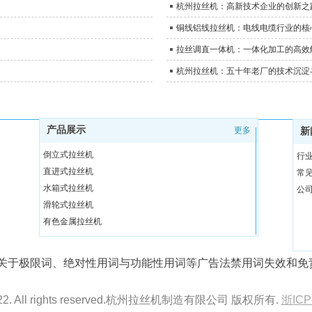
杭州拉丝机：高新技术企业的创新之
铜线铝线拉丝机：电线电缆行业的核
拉丝调直一体机：一体化加工的高效
杭州拉丝机：五十年老厂的技术沉淀
产品展示
更多
新
倒立式拉丝机
行
直进式拉丝机
常
水箱式拉丝机
公
滑轮式拉丝机
有色金属拉丝机
调直切断机
拉丝机辅助设备
关于极限词、绝对性用词与功能性用词等广告法禁用词失效和免
无酸洗除锈设备
2022. All rights reserved.杭州拉丝机制造有限公司 版权所有.
浙ICP