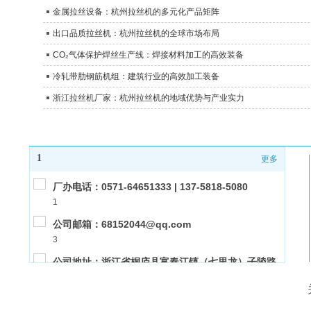
金属拉丝设备：杭州拉丝机的多元化产品矩阵
出口品质拉丝机：杭州拉丝机的全球市场布局
CO₂气体保护焊丝生产线：焊接材料加工的高效装备
冷轧带肋钢筋机组：建筑行业的高效加工装备
浙江拉丝机厂家：杭州拉丝机的地域优势与产业实力
1
更多
厂办电话：0571-64651333 | 137-5818-5080
1
公司邮箱：68152044@qq.com
3
公司地址：浙江省桐庐县富春江镇（七里龙）子陵路
2
10号
公司传真：0571-64653411